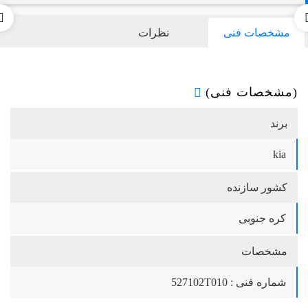
مشخصات فنی
نظرات
(مشخصات فنی)
برند
kia
کشور سازنده
کره جنوبی
مشخصات
شماره فنی : 527102T010