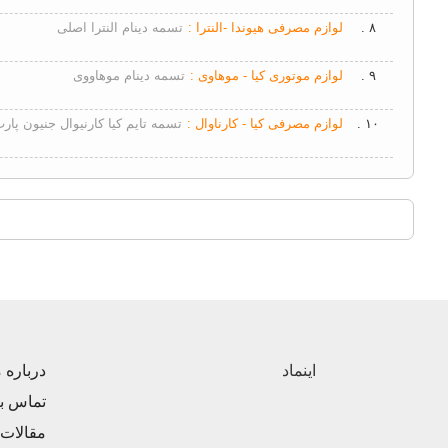
۸ .
لوازم مصرفی هیوندا -النترا :
تسمه دینام النترا اصلی
۹ .
لوازم موتوری کیا - موهاوی :
تسمه دینام موهاووی
۱۰ .
لوازم مصرفی کیا - کارناوال :
تسمه تایم کیا کارنیوال جنیون پار
اینماد
درباره م
تماس با
مقالات