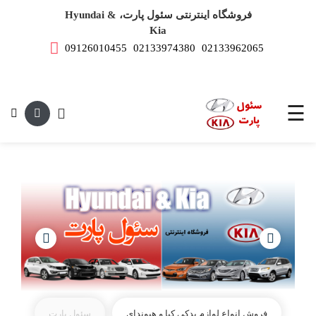
فروشگاه اینترنتی سئول پارت، Hyundai &
Kia
09126010455
02133974380
02133962065
صفحه
اصلی
این متن جهت
لوازم
یدکی
☰
هیوندای
لوازم
یدکی
کیا
فروش انواع لوازم یدکی کیا و هیوندای
سئول پارت