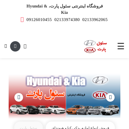
فروشگاه اینترنتی سئول پارت، Hyundai &
Kia
09126010455
02133974380
02133962065
صفحه
اصلی
این متن جهت
لوازم
یدکی
☰
هیوندای
لوازم
یدکی
کیا
فروش انواع لوازم یدکی کیا و هیوندای
سئول پارت