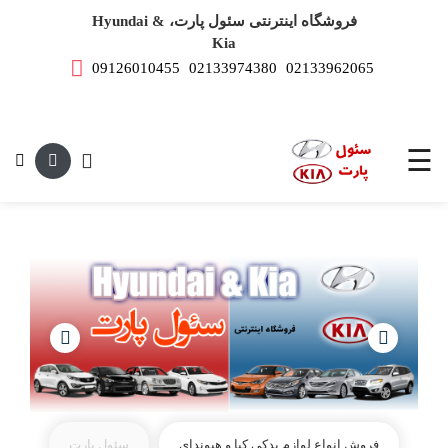
فروشگاه اینترنتی سئول پارت، Hyundai &
Kia
09126010455
02133974380
02133962065
صفحه
اصلی
این متن جهت
لوازم
یدکی
☰
هیوندای
لوازم
یدکی
کیا
فروش انواع لوازم یدکی کیا و هیوندای
سئول پارت