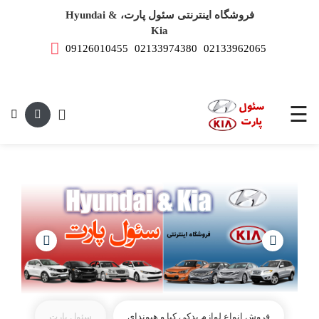
فروشگاه اینترنتی سئول پارت، Hyundai &
Kia
09126010455
02133974380
02133962065
صفحه
اصلی
این متن جهت
لوازم
یدکی
☰
هیوندای
لوازم
یدکی
کیا
فروش انواع لوازم یدکی کیا و هیوندای
سئول پارت