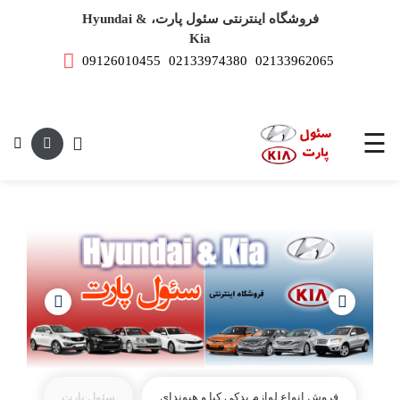
فروشگاه اینترنتی سئول پارت، Hyundai &
Kia
09126010455
02133974380
02133962065
صفحه
اصلی
این متن جهت
لوازم
یدکی
☰
هیوندای
لوازم
یدکی
کیا
فروش انواع لوازم یدکی کیا و هیوندای
سئول پارت