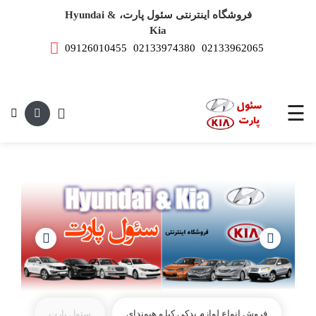
فروشگاه اینترنتی سئول پارت، Hyundai &
Kia
09126010455
02133974380
02133962065
صفحه
اصلی
این متن جهت
لوازم
یدکی
☰
هیوندای
لوازم
یدکی
کیا
فروش انواع لوازم یدکی کیا و هیوندای
سئول پارت