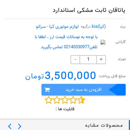
یاتاقان ثابت مشکی استاندارد
(کیا)kia
لوازم موتوری کیا - سراتو
برند
درگروه
با توجه به نوسانات قیمت ارز ، لطفا با
گارانتی
تلفن02140330977 تماس بگیرید
تعداد
-
+
3,500,000
تومان
مبلغ قابل پرداخت
افزودن به سبد خرید
قابلیت ها :
محصولات مشابه