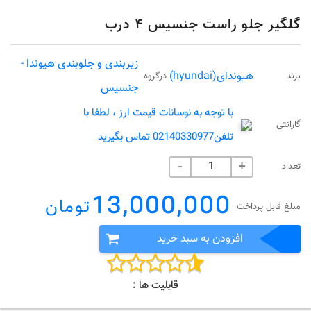
گلگیر جلو راست جنسیس ۴ درب
زیربندی و جلوبندی هیوندا -
هیوندای(hyundai)
برند
درگروه
جنسیس
با توجه به نوسانات قیمت ارز ، لطفا با
گارانتی
تلفن02140330977 تماس بگیرید
تعداد
-
+
13,000,000
تومان
مبلغ قابل پرداخت
افزودن به سبد خرید
قابلیت ها :