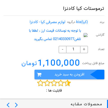
ترموستات کیا کادنزا
(کیا)kia
لوازم مصرفی کیا - کادنزا
برند
درگروه
با توجه به نوسانات قیمت ارز ، لطفا با
گارانتی
تلفن02140330977 تماس بگیرید
تعداد
-
+
1,100,000
تومان
مبلغ قابل پرداخت
افزودن به سبد خرید
قابلیت ها :
محصولات مشابه