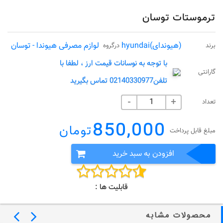
ترموستات توسان
(هیوندای)hyundai
لوازم مصرفی هیوندا - توسان
برند
درگروه
با توجه به نوسانات قیمت ارز ، لطفا با
گارانتی
تلفن02140330977 تماس بگیرید
تعداد
-
+
850,000
تومان
مبلغ قابل پرداخت
افزودن به سبد خرید
قابلیت ها :
محصولات مشابه